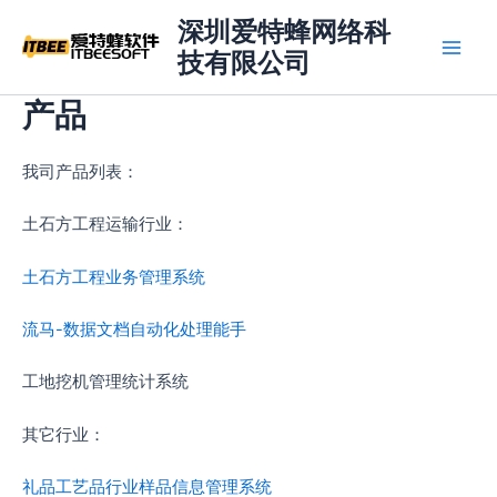
跳
深圳爱特蜂网络科
至
技有限公司
Main
内
容
产品
Men
我司产品列表：
土石方工程运输行业：
土石方工程业务管理系统
流马-数据文档自动化处理能手
工地挖机管理统计系统
其它行业：
礼品工艺品行业样品信息管理系统